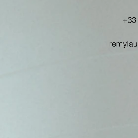
+33
remyla